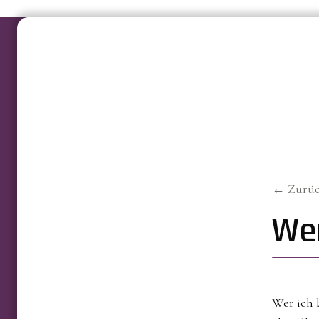
← Zurü
Wer
Wer ich b