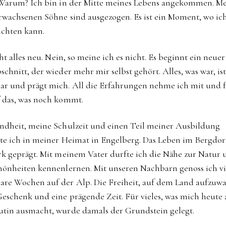
 Warum? Ich bin in der Mitte meines Lebens angekommen. M
rwachsenen Söhne sind ausgezogen. Es ist ein Moment, wo ic
ichten kann.
cht alles neu. Nein, so meine ich es nicht. Es beginnt ein neuer
chnitt, der wieder mehr mir selbst gehört. Alles, was war, is
r und prägt mich. All die Erfahrungen nehme ich mit und 
 das, was noch kommt.
ndheit, meine Schulzeit und einen Teil meiner Ausbildung
te ich in meiner Heimat in Engelberg. Das Leben im Bergdor
rk geprägt. Mit meinem Vater durfte ich die Nähe zur Natur 
hönheiten kennenlernen. Mit unseren Nachbarn genoss ich vi
re Wochen auf der Alp. Die Freiheit, auf dem Land aufzuwa
Geschenk und eine prägende Zeit. Für vieles, was mich heute 
tin ausmacht, wurde damals der Grundstein gelegt.