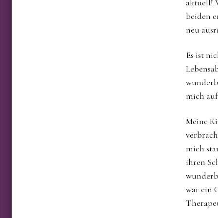
aktuell!
beiden e
neu ausr
Es ist ni
Lebensabs
wunderba
mich auf
Meine Ki
verbrach
mich sta
ihren Sc
wunderba
war ein 
Therapeu