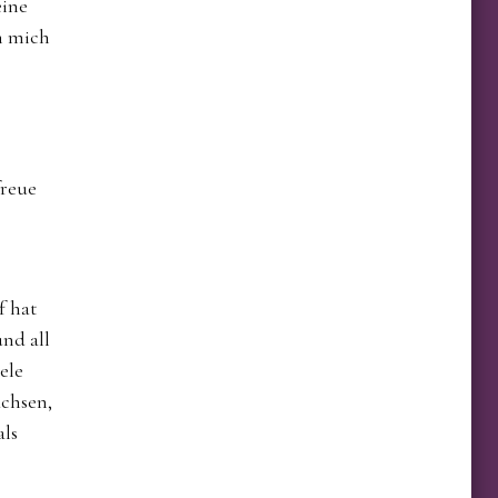
eine
h mich
t
freue
f hat
und all
ele
chsen,
als