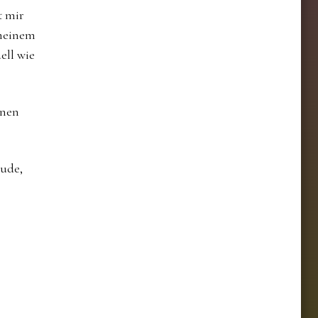
t mir
 meinem
ell wie
inen
eude,