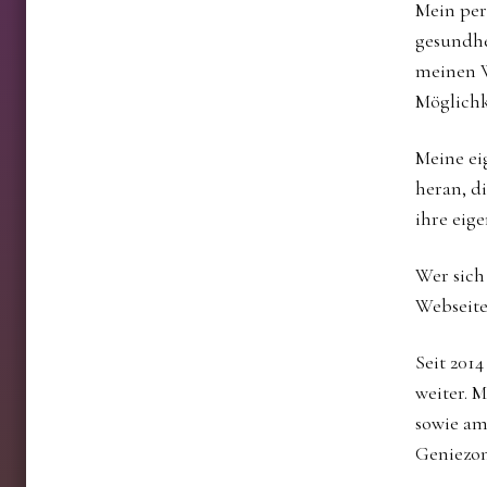
Mein per
gesundhe
meinen W
Möglichke
Meine ei
heran, di
ihre eig
Wer sich
Webseite
Seit 2014
weiter. 
sowie am
Geniezon