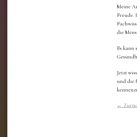
Meine Ar
Freude. 
Fachwiss
die Mens
Es kann 
Gesundhe
Jetzt wis
und die f
kennenz
← Zurü