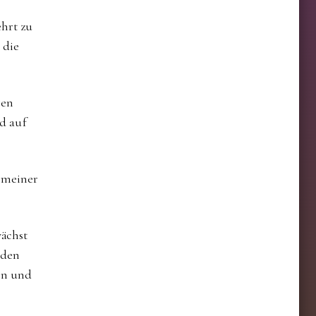
hrt zu
 die
gen
nd auf
f meiner
wächst
oden
en und