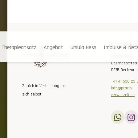
Kontakt
Therapieansatz
Angebot
Ursula Hess
Impulse & Net
Ursula Hess
Oberhostattst
6375 Beckenri
+41 41 530 23 
Zurück in Verbindung mit
info@praxis-
sich selbst
verwurzelt.ch