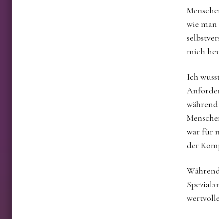
Menschen
wie man 
selbstver
mich heut
Ich wuss
Anforder
während 
Menschen
war für 
der Kom
Während 
Spezialar
wertvoll