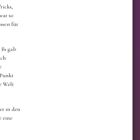
ricks,
war so
issen für
. Es gab
uch
e
 Punkt
e Welt
er in den
e eine