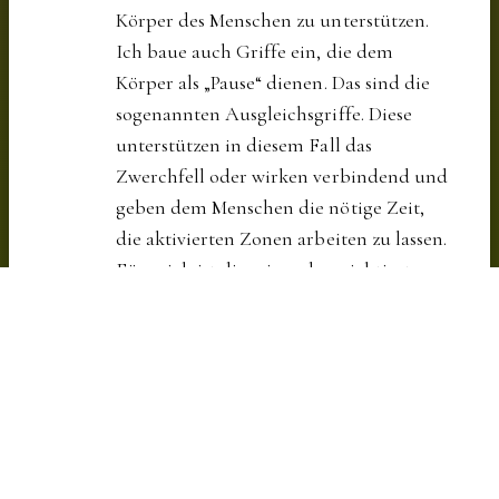
Körper des Menschen zu unterstützen.
Ich baue auch Griffe ein, die dem
Körper als „Pause“ dienen. Das sind die
sogenannten Ausgleichsgriffe. Diese
unterstützen in diesem Fall das
Zwerchfell oder wirken verbindend und
geben dem Menschen die nötige Zeit,
die aktivierten Zonen arbeiten zu lassen.
Für mich ist dies eines der wichtigsten
Momente währen der Behandlung mit
dem Körper im Austausch zu bleiben.
Nach der Behandlung ist es wichtig eine
Nachruhezeit einzuhalten.
Gerade eine Behandlung der Lunge ist
mit der Fussreflexzonentherapie sehr